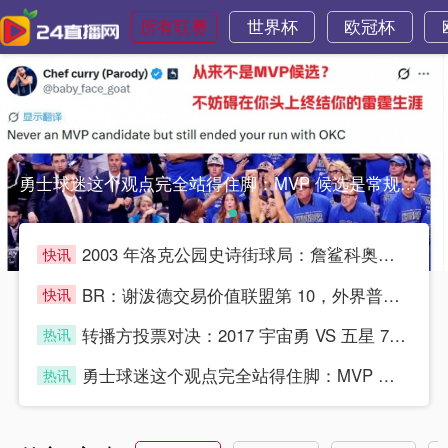
所有联赛
世界杯
欧冠杯
勇士球迷这个观点完全站得住脚：MVP 候选是常规赛个人荣誉，勇士球迷这个观点完全站得住脚：MVP 候选是常规赛个人荣誉，
2003 年洛克公园史诗街球局：詹鲨科奥多姆 VS 姚艾瓜小
快讯
blue
BR：谢泼德交易价值联盟第 10，外界普遍认为他没得到乌度卡
快讯
blue
转播方投票对决：2017 宇宙勇 VS 五星 76 人，系列
热讯
blue
勇士球迷这个观点完全站得住脚：MVP 候选是常规赛个人荣誉，
热讯
blue