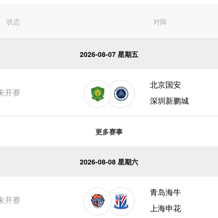
亚冠杯
日职联
德甲
中甲
状态
对阵
澳超
挪超
瑞典超
俄超
2026-08-07 星期五
北京国安
未开赛
深圳新鹏城
更多赛事
2026-08-08 星期六
青岛海牛
未开赛
上海申花