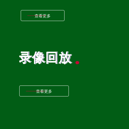
法甲直播：朗斯VS昂热，客队锋线落后一档
法甲直播
朗斯
昂热
朗斯VS昂热
查看更多
巴西甲
03:00
欧冠战报：曼城2-1巴黎，姆巴佩破门两队携手出线
欧冠杯
欧冠战报
曼城
巴黎
曼城2-1巴黎
姆巴佩
巴西甲
05:30
录像回放
录像回放
巴西甲
07:30
查看更多
巴西甲
08:00
中甲
18:00