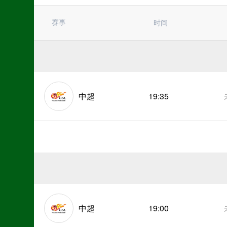
法甲
欧国联
足协杯
赛事
时间
挪甲
韩K联
芬超
巴西杯
阿甲
墨西超
中超
19:35
中超
19:00