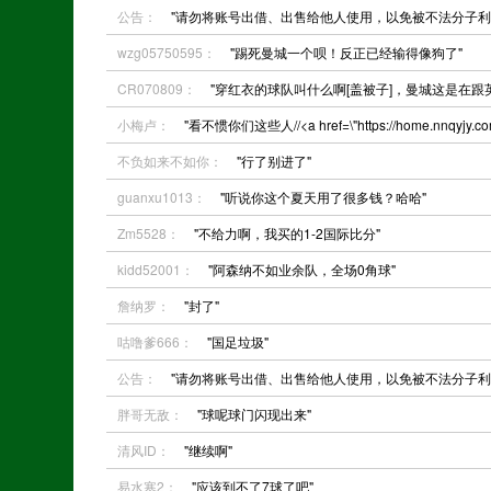
公告：
"请勿将账号出借、出售给他人使用，以免被不法分子利
wzg05750595：
"踢死曼城一个呗！反正已经输得像狗了"
CR070809：
"穿红衣的球队叫什么啊[盖被子]，曼城这是在跟英
小梅卢：
"看不惯你们这些人//<a href=\"https://home.nnqyjy.
不负如来不如你：
"行了别进了"
guanxu1013：
"听说你这个夏天用了很多钱？哈哈"
Zm5528：
"不给力啊，我买的1-2国际比分"
kidd52001：
"阿森纳不如业余队，全场0角球"
詹纳罗：
"封了"
咕噜爹666：
"国足垃圾"
公告：
"请勿将账号出借、出售给他人使用，以免被不法分子利
胖哥无敌：
"球呢球门闪现出来"
清风ID：
"继续啊"
易水寒2：
"应该到不了7球了吧"