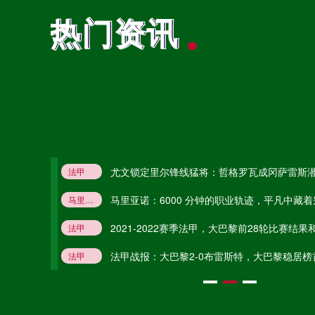
热门资讯
热门资讯
中超
19:35
中超
20:00
尤文锁定里尔锋线猛将：哲格罗瓦成冈萨雷斯
法甲
法甲直播
法甲咨询
中甲
20:00
火速归
马里亚诺：6000 分钟的职业轨迹，平凡中藏着
马里亚诺
职业生涯
皇马
里昂
阿拉维斯
2021-2022赛季法甲，大巴黎前28轮比赛结
法甲
法甲大巴黎
大巴黎
大巴黎前28轮比赛结果
大巴黎未来赛程
摩纳哥：法甲赛场的青春风暴与复兴之路
法甲战报：大巴黎2-0布雷斯特，大巴黎稳居榜
法甲
大巴黎2-0布雷斯特
大巴黎
布雷斯特
法甲大巴黎
法甲布雷斯特
法甲直播：圣埃蒂安VS巴黎，梅西首球后能否延续雄风？
法甲直播
圣埃蒂安
巴黎圣日耳曼
圣埃蒂安vs巴黎圣日耳曼
梅西
法甲资讯：阿内尔卡评价PSG不可能和梅西组成反击队
法甲资讯
PSG
巴黎圣日耳曼
梅西
阿内尔卡