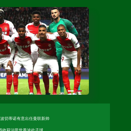
高清直播
高清直播
100万+4000万
高清直播
第一
助攻姆巴佩打进2球
摩纳哥
法甲大巴黎
法甲摩纳哥
圣日耳曼首秀
教波切蒂诺有意出任曼联新帅
波切蒂诺
曼联
梅西收获法甲世界波处子球
南特
梅西