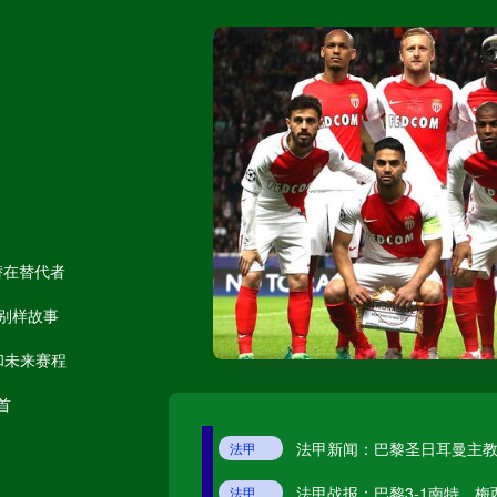
武汉三镇
大连英博
未开赛
辽宁铁人
云南玉昆
未开赛
成都蓉城
潜在替代者
已拍案！皇马与姆巴佩敲定合同，年薪2
法甲
皇马
姆巴佩
西甲
定南赣联
未开赛
别样故事​
意外数据，法甲本赛季欧战积分变成
法甲
巴黎圣日耳曼
里尔
里昂
摩纳哥
大连鲲城
果和未来赛程
法甲战报：大巴黎2-0摩纳哥，梅西
法甲
大巴黎2-0摩纳哥
梅西
姆巴佩
大巴黎
摩纳哥：法甲赛场的“王者征途”
更多赛事
首
法甲资讯：拉莫斯重返赛场完成巴黎
法甲
法甲资讯
拉莫斯
法甲巴黎圣日耳曼
巴黎圣日耳曼
法甲新闻：巴黎圣日耳曼主
法甲
法甲新闻
法甲巴黎圣日耳曼
巴黎圣日耳曼
2026-08-09 星期日
法甲战报：巴黎3-1南特，
法甲
法甲战报
巴黎3-1南特
巴黎圣日耳曼