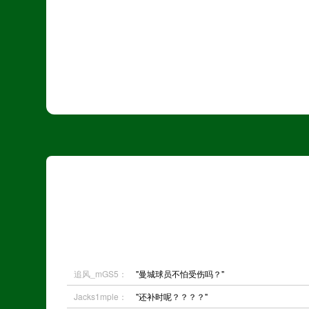
追风_mGS5：
"曼城球员不怕受伤吗？"
Jacks1mple：
"还补时呢？？？？"