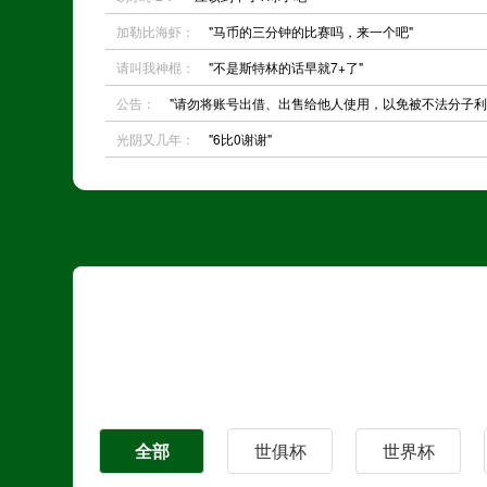
加勒比海虾：
"马币的三分钟的比赛吗，来一个吧"
请叫我神棍：
"不是斯特林的话早就7+了"
公告：
"请勿将账号出借、出售给他人使用，以免被不法分子利
光阴又几年：
"6比0谢谢"
全部
世俱杯
世界杯