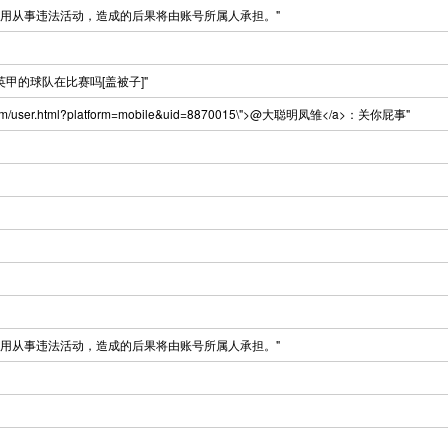
用从事违法活动，造成的后果将由账号所属人承担。"
甲的球队在比赛吗[盖被子]"
com/user.html?platform=mobile&uid=8870015\">@大聪明凤雏</a>：关你屁事"
用从事违法活动，造成的后果将由账号所属人承担。"