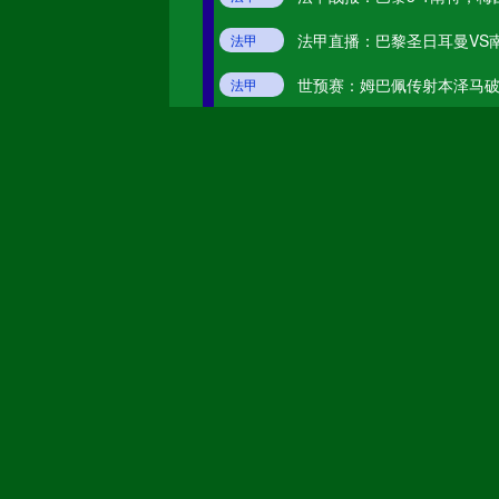
法甲直播：巴黎圣日耳曼VS
法甲
法甲直播
巴黎圣日耳曼
南特
格雷米奥
未开赛
圣保罗
世预赛：姆巴佩传射本泽马破
法甲
世预赛
姆巴佩
本泽马
瑞模贝雷
未开赛
米内罗竞技
科里蒂巴
未开赛
沙佩科恩斯
博塔弗戈
未开赛
弗鲁米嫩塞
延边龙鼎
未开赛