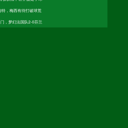
南特，梅西有待打破球荒
巴黎圣日耳曼vs南特
梅西
高清直播
门，梦幻法国队2-0芬兰
法国
芬兰
芬兰0-2法国
高清直播
高清直播
高清直播
高清直播