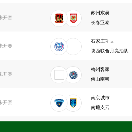
苏州东吴
未开赛
长春亚泰
石家庄功夫
未开赛
陕西联合月亮泊队
梅州客家
未开赛
佛山南狮
南京城市
未开赛
南通支云
浙江队
未开赛