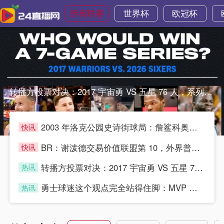
所有联赛
世界杯
欧冠杯
转播方投票对决：2017 宇宙勇 VS 五星 76 人，系列转播方投票对决：2017 宇宙勇 VS 五星 76 人，系列
2003 年洛克公园史诗街球局：詹鲨科奥多姆 VS 姚艾瓜小
快讯
blue
BR：谢泼德交易价值联盟第 10，外界普遍认为他没得到乌度卡
快讯
blue
转播方投票对决：2017 宇宙勇 VS 五星 76 人，系列
热讯
blue
勇士球迷这个观点完全站得住脚：MVP 候选是常规赛个人荣誉，
热讯
blue