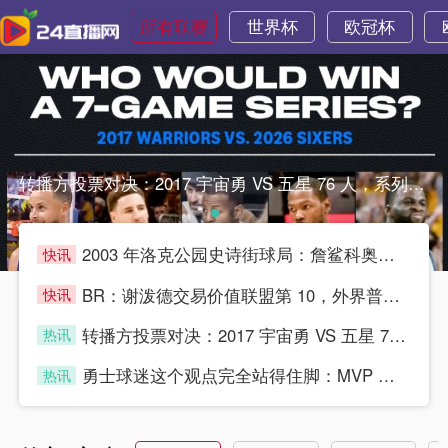
所有联赛
世界杯
欧冠杯
转播方投票对决：2017 宇宙勇 VS 五星 76 人，系列转播方投票对决：2017 宇宙勇 VS 五星 76 人，系列
2003 年洛克公园史诗街球局：詹鲨科奥多姆 VS 姚艾瓜小
快讯
blue
BR：谢泼德交易价值联盟第 10，外界普遍认为他没得到乌度卡
快讯
blue
转播方投票对决：2017 宇宙勇 VS 五星 76 人，系列
热讯
blue
勇士球迷这个观点完全站得住脚：MVP 候选是常规赛个人荣誉，
热讯
blue