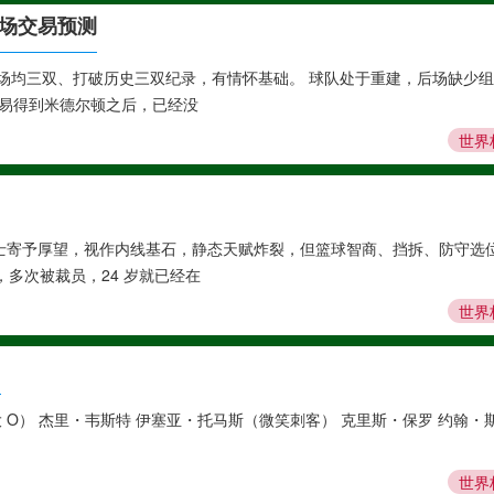
市场交易预测
出过场均三双、打破历史三双纪录，有情怀基础。 球队处于重建，后场缺少
交易得到米德尔顿之后，已经没
世界
初勇士寄予厚望，视作内线基石，静态天赋炸裂，但篮球智商、挡拆、防守选
多次被裁员，24 岁就已经在
世界
1
 O） 杰里・韦斯特 伊塞亚・托马斯（微笑刺客） 克里斯・保罗 约翰・
世界