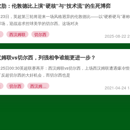
肋：伦敦德比上演“硬核”与“技术流”的生死博弈
8月23日，英超第三轮将迎来一场风格迥异的伦敦德比——以“硬桥硬马”著
球场，迎战追求控球美学的切尔西。这场对决
尔西
西汉姆联
切尔西
2025-08-22 2
姆联vs切尔西，列强相争谁能更进一步？
月25日00:30英超联赛再开：西汉姆联vs切尔西，上场西汉姆联遭遇爆冷
了反超切尔西的大好机会，而切尔西也是
联
切尔西
西汉姆联VS切尔西
2021-04-24 1