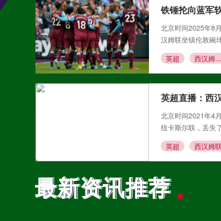
铁锤抡向蓝军软
北京时间2025年
汉姆联坐镇伦敦碗
英超
西汉姆联VS切
英超直播：西汉
北京时间2021年4
纽卡斯尔联，丢失
英超
西汉姆
最新资讯推荐
最新资讯推荐