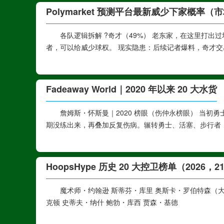
Polymarket 预测平台最新威少下家概率（
各队逻辑拆解 ?奇才（49%） 老东家，在这里打
者，可以给威少球权。 现实隐患：后续记者爆料，奇才
Fadeaway World｜2020 年以来 20 大水货
詹姆斯・怀斯曼｜2020 榜眼（伤仲永榜眼） 当
期没练出来，再叠加反复伤病。辗转勇士、活塞、步行者，
HoopsHype 历史 20 大控卫榜单（2026，2
魔术师・约翰逊 斯蒂芬・库里 奥斯卡・罗伯特森（大
克顿 史蒂夫・纳什 鲍勃・库西 贾森・基德