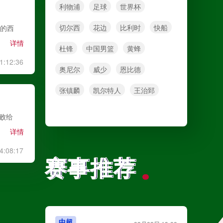
利物浦
足球
世界杯
切尔西
花边
比利时
快船
称的西
详情
杜锋
中国男篮
黄蜂
1:12:36
奥尼尔
威少
恩比德
张镇麟
凯尔特人
王治郅
惜败给
详情
4:08:17
赛事推荐
赛事推荐
中超