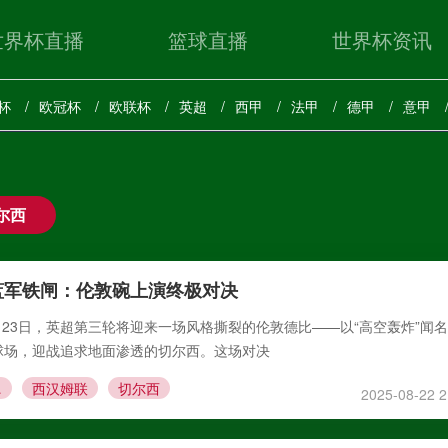
世界杯直播
篮球直播
世界杯资讯
杯
欧冠杯
欧联杯
英超
西甲
法甲
德甲
意甲
尔西
蓝军铁闸：伦敦碗上演终极对决
8月23日，英超第三轮将迎来一场风格撕裂的伦敦德比——以“高空轰炸”闻
球场，迎战追求地面渗透的切尔西。这场对决
尔西
西汉姆联
切尔西
2025-08-22 2