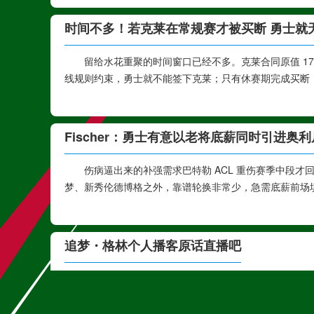
时间不多！若克莱在常规赛才被买断 勇士就
留给水花重聚的时间窗口已经不多。克莱合同原值 1
线规则约束，勇士就不能签下克莱；只有休赛期完成买断
Fischer：勇士有意以老将底薪同时引进奥
伤病逼出来的补强需求巴特勒 ACL 重伤赛季中段
梦、新秀伦德博格之外，靠谱轮换非常少，急需底薪前场填轮
追梦・格林个人播客原话直播吧
这番表态两层含义 1. 态度上体面通透他不拿功勋
制交易。嘴上依旧希望在勇士终老，但尊重球队的建队决定。