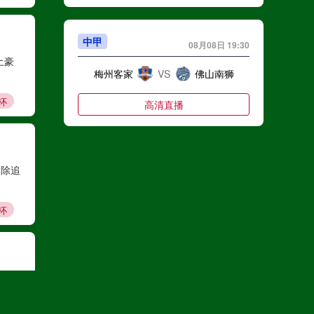
中甲
08月08日 19:30
土豪
梅州客家
VS
佛山南狮
杯
高清直播
中甲
08月08日 19:30
，除追
南京城市
VS
南通支云
杯
高清直播
不会抵
中超
08月08日 19:35
浙江队
VS
武汉三镇