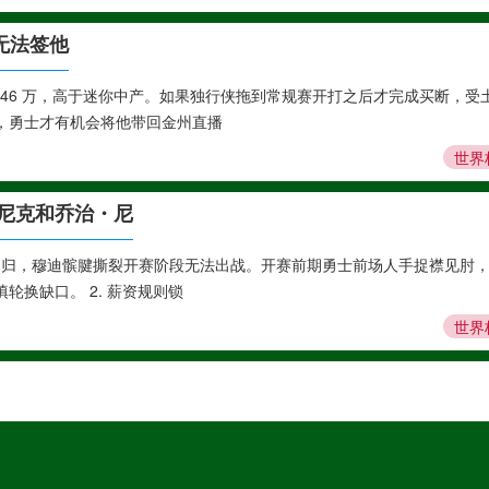
无法签他
746 万，高于迷你中产。如果独行侠拖到常规赛开打之后才完成买断，受
，勇士才有机会将他带回金州直播
世界
利尼克和乔治・尼
才回归，穆迪髌腱撕裂开赛阶段无法出战。开赛前期勇士前场人手捉襟见肘
换缺口。 2. 薪资规则锁
世界
老臣身份绑架球队，公开放话：球队不需要自己就可以送走，不会闹情绪、
 2. 现实层面不等于完全